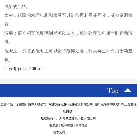
成新的产品。
木材：拆除的木质结构和家具可以进行再利用或回收，减少资源浪
费。
玻璃：窗户和其他玻璃制品可以回收，经过处理后可用于制造新玻
璃。
混凝土：拆除的混凝土可以进行破碎处理，作为再生骨料用于新建
筑。
m.ycdjzgc.b2b168.com
Top
主营产品：东莞整厂拆除回收公司 专业拆除电梯 电梯空调拆除公司 整厂设备拆除回收 珠三角发电
机回收
版权所有：广东粤诚达建筑工程有限公司
电脑版
|
投诉举报
|
网站地图
技术支持：
八方资源网