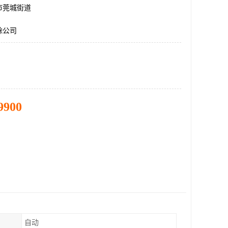
市莞城街道
除公司
9900
自动