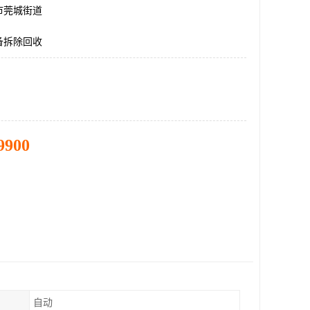
市莞城街道
备拆除回收
9900
自动