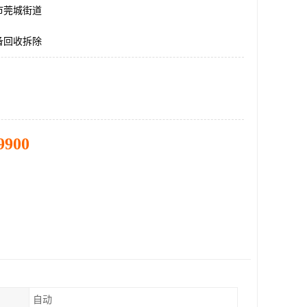
市莞城街道
备回收拆除
9900
自动