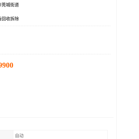
市莞城街道
备回收拆除
9900
自动