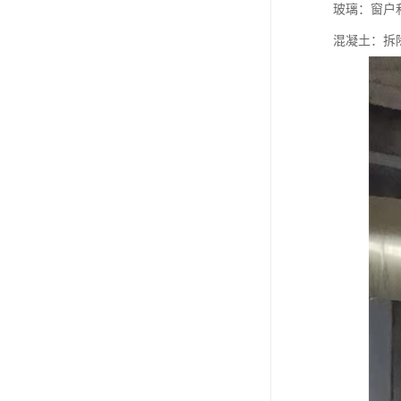
玻璃：窗户
混凝土：拆