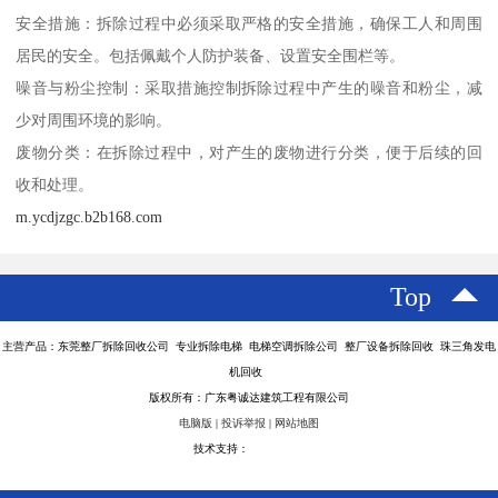
安全措施：拆除过程中必须采取严格的安全措施，确保工人和周围
居民的安全。包括佩戴个人防护装备、设置安全围栏等。
噪音与粉尘控制：采取措施控制拆除过程中产生的噪音和粉尘，减
少对周围环境的影响。
废物分类：在拆除过程中，对产生的废物进行分类，便于后续的回
收和处理。
m.ycdjzgc.b2b168.com
Top
主营产品：东莞整厂拆除回收公司 专业拆除电梯 电梯空调拆除公司 整厂设备拆除回收 珠三角发电
机回收
版权所有：广东粤诚达建筑工程有限公司
电脑版
|
投诉举报
|
网站地图
技术支持：
八方资源网