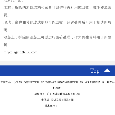
成新的产品。
木材：拆除的木质结构和家具可以进行再利用或回收，减少资源浪
费。
玻璃：窗户和其他玻璃制品可以回收，经过处理后可用于制造新玻
璃。
混凝土：拆除的混凝土可以进行破碎处理，作为再生骨料用于新建
筑。
m.ycdjzgc.b2b168.com
Top
主营产品：东莞整厂拆除回收公司 专业拆除电梯 电梯空调拆除公司 整厂设备拆除回收 珠三角发电
机回收
版权所有：广东粤诚达建筑工程有限公司
电脑版
|
投诉举报
|
网站地图
技术支持：
八方资源网