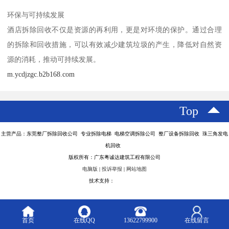
环保与可持续发展
酒店拆除回收不仅是资源的再利用，更是对环境的保护。通过合理
的拆除和回收措施，可以有效减少建筑垃圾的产生，降低对自然资
源的消耗，推动可持续发展。
m.ycdjzgc.b2b168.com
Top
主营产品：东莞整厂拆除回收公司 专业拆除电梯 电梯空调拆除公司 整厂设备拆除回收 珠三角发电
机回收
版权所有：广东粤诚达建筑工程有限公司
电脑版
|
投诉举报
|
网站地图
技术支持：
八方资源网
首页
在线QQ
13622799900
在线留言