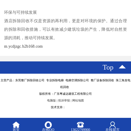
环保与可持续发展
酒店拆除回收不仅是资源的再利用，更是对环境的保护。通过合理
的拆除和回收措施，可以有效减少建筑垃圾的产生，降低对自然资
源的消耗，推动可持续发展。
m.ycdjzgc.b2b168.com
Top
主营产品：东莞整厂拆除回收公司 专业拆除电梯 电梯空调拆除公司 整厂设备拆除回收 珠三角发电
机回收
版权所有：广东粤诚达建筑工程有限公司
电脑版
|
投诉举报
|
网站地图
技术支持：
八方资源网
首页
在线QQ
13622799900
在线留言