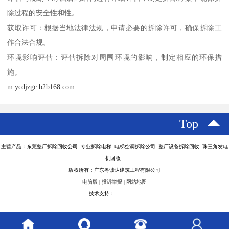
除过程的安全性和性。
获取许可：根据当地法律法规，申请必要的拆除许可，确保拆除工
作合法合规。
环境影响评估：评估拆除对周围环境的影响，制定相应的环保措
施。
m.ycdjzgc.b2b168.com
Top
主营产品：东莞整厂拆除回收公司 专业拆除电梯 电梯空调拆除公司 整厂设备拆除回收 珠三角发电
机回收
版权所有：广东粤诚达建筑工程有限公司
电脑版
|
投诉举报
|
网站地图
技术支持：
八方资源网