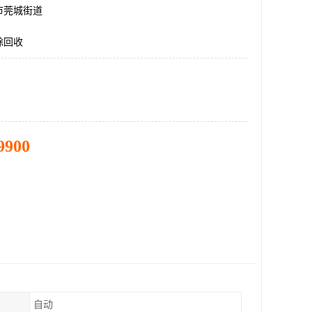
市莞城街道
除回收
9900
自动