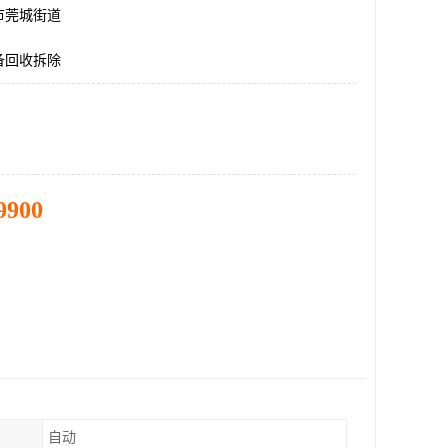
市莞城街道
备回收拆除
9900
自动