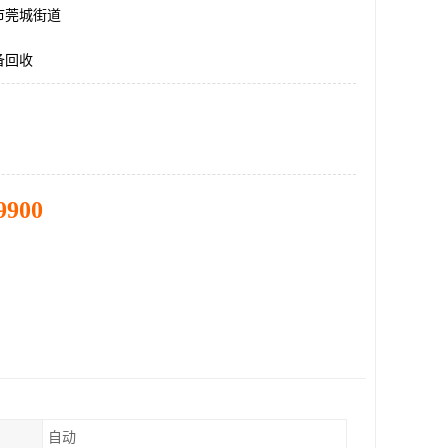
市莞城街道
备回收
9900
自动