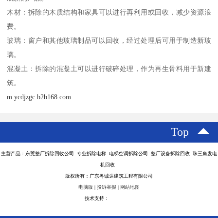
木材：拆除的木质结构和家具可以进行再利用或回收，减少资源浪
费。
玻璃：窗户和其他玻璃制品可以回收，经过处理后可用于制造新玻
璃。
混凝土：拆除的混凝土可以进行破碎处理，作为再生骨料用于新建
筑。
m.ycdjzgc.b2b168.com
Top
主营产品：东莞整厂拆除回收公司 专业拆除电梯 电梯空调拆除公司 整厂设备拆除回收 珠三角发电
机回收
版权所有：广东粤诚达建筑工程有限公司
电脑版
|
投诉举报
|
网站地图
技术支持：
八方资源网