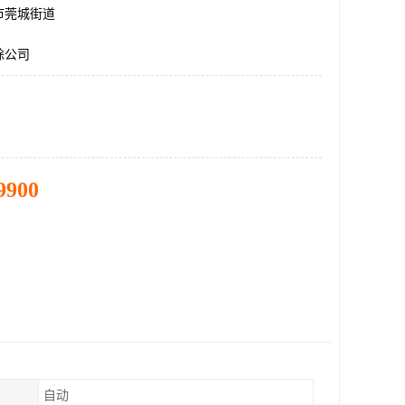
市莞城街道
除公司
9900
自动