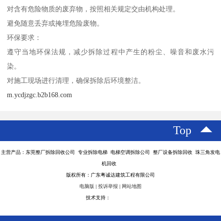
对含有危险物质的废弃物，按照相关规定交由机构处理。
避免随意丢弃或掩埋危险废物。
环保要求：
遵守当地环保法规，减少拆除过程中产生的粉尘、噪音和废水污
染。
对施工现场进行清理，确保拆除后环境整洁。
m.ycdjzgc.b2b168.com
Top
主营产品：东莞整厂拆除回收公司 专业拆除电梯 电梯空调拆除公司 整厂设备拆除回收 珠三角发电
机回收
版权所有：广东粤诚达建筑工程有限公司
电脑版
|
投诉举报
|
网站地图
技术支持：
八方资源网