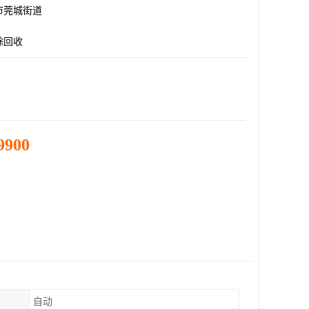
市莞城街道
除回收
9900
自动